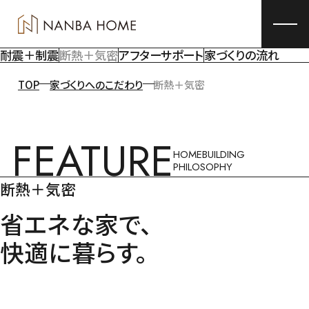
耐震＋制震
断熱＋気密
アフターサポート
家づくりの流れ
TOP
家づくりへのこだわり
断熱＋気密
FEATURE
HOMEBUILDING
PHILOSOPHY
断熱＋気密
省エネな家で、
快適に暮らす。