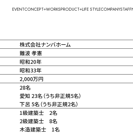
会社案内
EVENT
CONCEPT
WORKS
PRODUCT
LIFE STYLE
COMPANY
STAFF
ナンバホームのこと
株式会社ナンバホーム
難波 孝憲
昭和20年
昭和33年
2,000万円
28名
愛知 23名（うち非正規5名）
下呂 5名（うち非正規2名）
1級建築士 2名
2級建築士 8名
木造建築士 1名