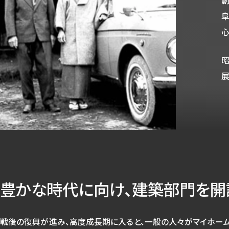
創
阜
心
昭
展
豊かな時代に向け、
建築部門を開
戦後の復興が進み、高度成長期に入ると、一般の人々がマイホー