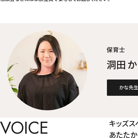
保育士
洞田 
かな先生
VOICE
キッズス
あたたか