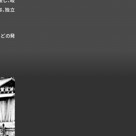
産し、岐
は、独立
ほどの発