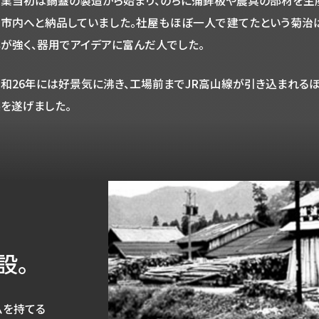
業当初は鍋蓋の製造から始まり、のちに蒲鉾板や農具の部材を生
市内へと納品していました。社屋もほぼ一人で建てたという菊治
が強く、器用でアイデアに富んだ人でした。
和26年には好景気に沸き、工場前までJR高山線が引き込まれる
を遂げました。
設。
ムを持てる