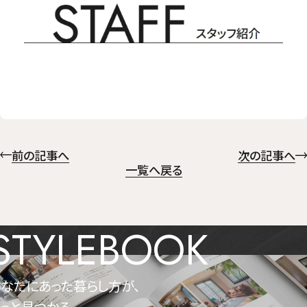
前の記事へ
次の記事へ
一覧へ戻る
STYLEBOOK
なたにあった暮らし方が、
っと見つかる。